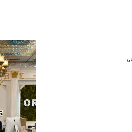
ح 45، انتـهـای