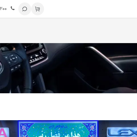
خدمات پس از فروش
مقیمان خارج از کشور
دانلود قرارداد
02191691200
نظرس