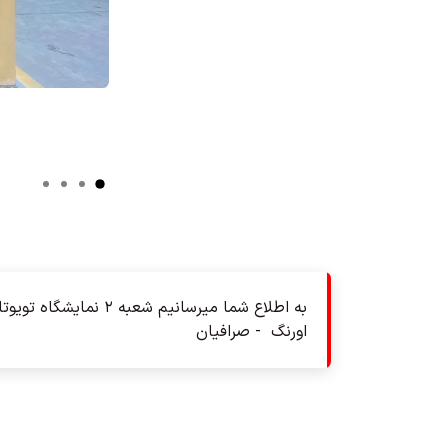
به اطلاع شما میرسانیم شعبه ۲ نمایشگاه تویوتا و فروش خودرو و قطعات و بیمه در نبش فلسطین ۲ به زودی افتتاح میشود.
اورنگ - صرافیان