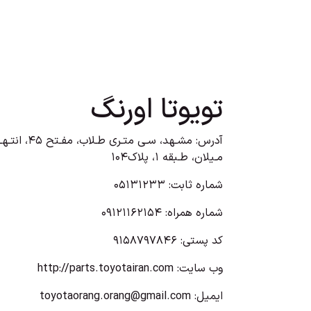
تویوتا اورنگ
آدرس: مشـهد، سـی متـری طـلاب، مفـت
مـیلان، طـبقه 1، پلاک104
شماره ثابت: 05131233
شماره همراه: 09121162154
کد پستی: 9158797846
وب سایت:
http://parts.toyotairan.com
ایمیل:
toyotaorang.orang@gmail.com